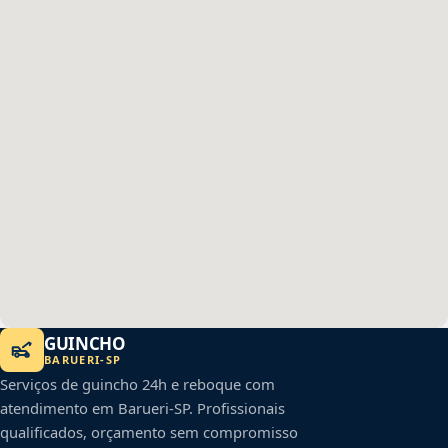
GUINCHO
BARUERI
-
SP
Serviços de guincho 24h e reboque com
atendimento em
Barueri
-
SP
. Profissionais
qualificados, orçamento sem compromisso