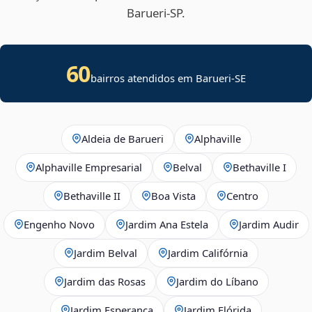
Barueri‑SP.
60
bairros atendidos em
Barueri
-
SE
Aldeia de Barueri
Alphaville
Alphaville Empresarial
Belval
Bethaville I
Bethaville II
Boa Vista
Centro
Engenho Novo
Jardim Ana Estela
Jardim Audir
Jardim Belval
Jardim Califórnia
Jardim das Rosas
Jardim do Líbano
Jardim Esperança
Jardim Flórida