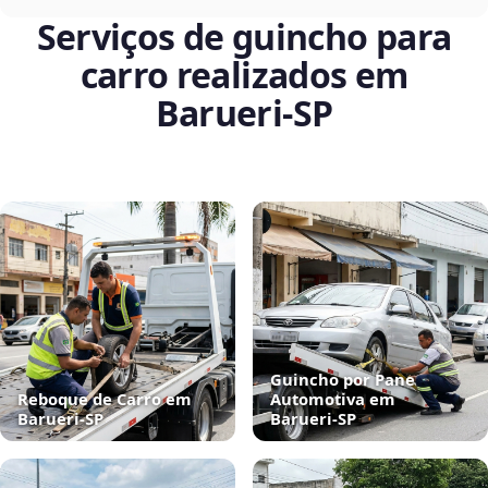
Serviços de guincho para
carro realizados em
Barueri‑SP
Guincho por Pane
Reboque de Carro em
Automotiva em
Barueri‑SP
Barueri‑SP