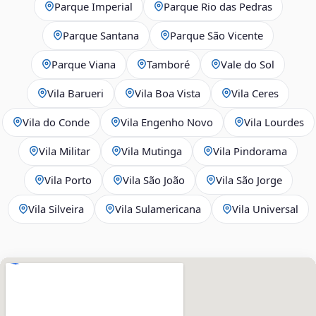
Parque Imperial
Parque Rio das Pedras
Parque Santana
Parque São Vicente
Parque Viana
Tamboré
Vale do Sol
Vila Barueri
Vila Boa Vista
Vila Ceres
Vila do Conde
Vila Engenho Novo
Vila Lourdes
Vila Militar
Vila Mutinga
Vila Pindorama
Vila Porto
Vila São João
Vila São Jorge
Vila Silveira
Vila Sulamericana
Vila Universal