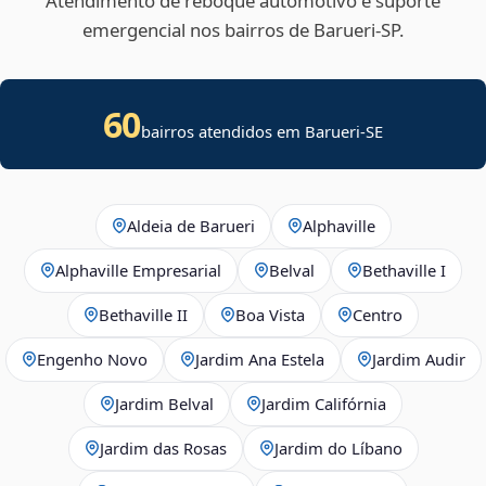
Atendimento de reboque automotivo e suporte
emergencial nos bairros de Barueri‑SP.
60
bairros atendidos em
Barueri
-
SE
Aldeia de Barueri
Alphaville
Alphaville Empresarial
Belval
Bethaville I
Bethaville II
Boa Vista
Centro
Engenho Novo
Jardim Ana Estela
Jardim Audir
Jardim Belval
Jardim Califórnia
Jardim das Rosas
Jardim do Líbano