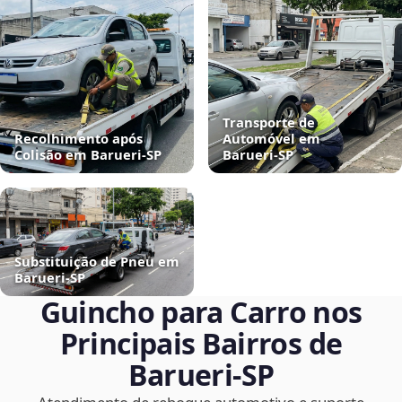
Transporte de
Recolhimento após
Automóvel em
Colisão em Barueri‑SP
Barueri‑SP
Substituição de Pneu em
Barueri‑SP
Guincho para Carro nos
Principais Bairros de
Barueri‑SP