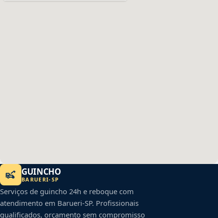
GUINCHO
BARUERI
-
SP
Serviços de guincho 24h e reboque com
atendimento em
Barueri
-
SP
. Profissionais
qualificados, orçamento sem compromisso