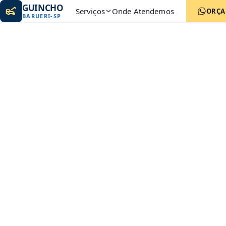
GUINCHO
Serviços
Onde Atendemos
ORÇ
BARUERI
-
SP