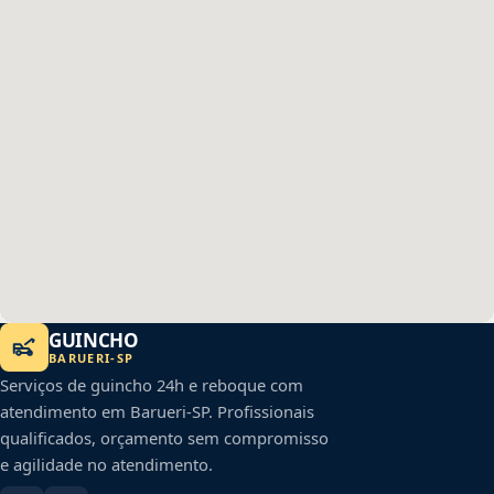
GUINCHO
BARUERI
-
SP
Serviços de guincho 24h e reboque com
atendimento em
Barueri
-
SP
. Profissionais
qualificados, orçamento sem compromisso
e agilidade no atendimento.