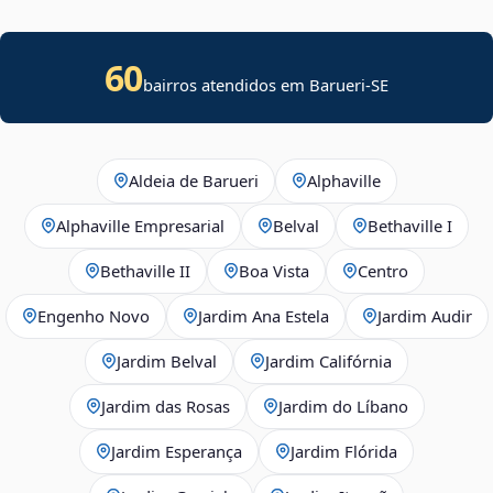
60
bairros atendidos em
Barueri
-
SE
Aldeia de Barueri
Alphaville
Alphaville Empresarial
Belval
Bethaville I
Bethaville II
Boa Vista
Centro
Engenho Novo
Jardim Ana Estela
Jardim Audir
Jardim Belval
Jardim Califórnia
Jardim das Rosas
Jardim do Líbano
Jardim Esperança
Jardim Flórida