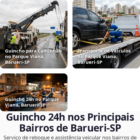
Guincho para Caminhão
Transporte de Veículos
no Parque Viana,
no Parque Viana,
Barueri‑SP
Barueri‑SP
Guincho 24h no Parque
Viana, Barueri‑SP
Guincho 24h nos Principais
Bairros de Barueri‑SP
Serviço de reboque e assistência veicular nos bairros de