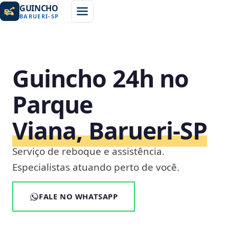
GUINCHO
BARUERI
-
SP
Guincho 24h no
Parque
Viana, Barueri‑SP
Serviço de reboque e assistência.
Especialistas atuando perto de você.
FALE NO WHATSAPP