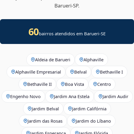
Barueri‑SP.
60
bairros atendidos em
Barueri
-
SE
Aldeia de Barueri
Alphaville
Alphaville Empresarial
Belval
Bethaville I
Bethaville II
Boa Vista
Centro
Engenho Novo
Jardim Ana Estela
Jardim Audir
Jardim Belval
Jardim Califórnia
Jardim das Rosas
Jardim do Líbano
Jardim Esperança
Jardim Flórida