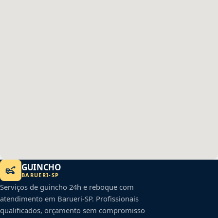
GUINCHO
BARUERI
-
SP
Serviços de guincho 24h e reboque com
atendimento em
Barueri
-
SP
. Profissionais
qualificados, orçamento sem compromisso