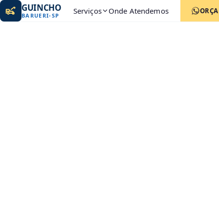
GUINCHO
Serviços
Onde Atendemos
ORÇ
BARUERI
-
SP