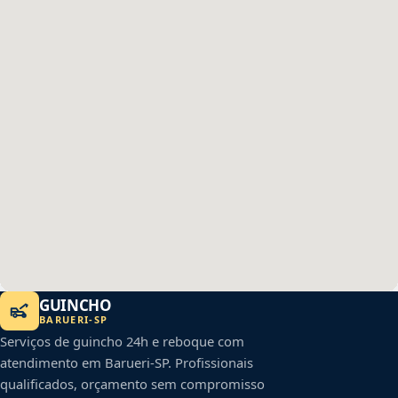
GUINCHO
BARUERI
-
SP
Serviços de guincho 24h e reboque com
atendimento em
Barueri
-
SP
. Profissionais
qualificados, orçamento sem compromisso