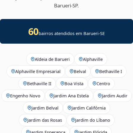
Barueri‑SP.
60
bairros atendidos em
Barueri
-
SE
Aldeia de Barueri
Alphaville
Alphaville Empresarial
Belval
Bethaville I
Bethaville II
Boa Vista
Centro
Engenho Novo
Jardim Ana Estela
Jardim Audir
Jardim Belval
Jardim Califórnia
Jardim das Rosas
Jardim do Líbano
Jardim Esperança
Jardim Flórida