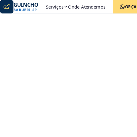
GUINCHO
Serviços
Onde Atendemos
ORÇ
BARUERI
-
SP