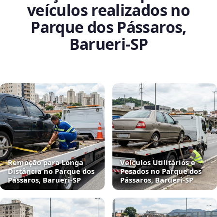
veículos realizados no
Parque dos Pássaros,
Barueri‑SP
Remoção para Longa
Veículos Utilitários e
Distância no Parque dos
Pesados no Parque dos
Pássaros, Barueri‑SP
Pássaros, Barueri‑SP