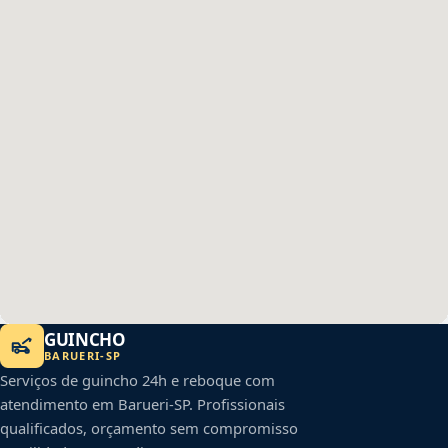
GUINCHO
BARUERI
-
SP
Serviços de guincho 24h e reboque com
atendimento em
Barueri
-
SP
. Profissionais
qualificados, orçamento sem compromisso