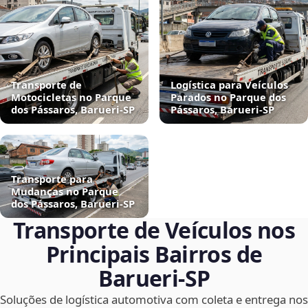
Transporte de
Logística para Veículos
Motocicletas no Parque
Parados no Parque dos
dos Pássaros, Barueri‑SP
Pássaros, Barueri‑SP
Transporte para
Mudanças no Parque
dos Pássaros, Barueri‑SP
Transporte de Veículos nos
Principais Bairros de
Barueri‑SP
Soluções de logística automotiva com coleta e entrega nos