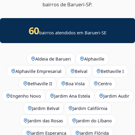
bairros de Barueri‑SP.
60
bairros atendidos em
Barueri
-
SE
Aldeia de Barueri
Alphaville
Alphaville Empresarial
Belval
Bethaville I
Bethaville II
Boa Vista
Centro
Engenho Novo
Jardim Ana Estela
Jardim Audir
Jardim Belval
Jardim Califórnia
Jardim das Rosas
Jardim do Líbano
Jardim Esperança
Jardim Flórida