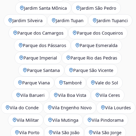
Jardim Santa Mônica
Jardim São Pedro
Jardim Silveira
Jardim Tupan
Jardim Tupanci
Parque dos Camargos
Parque dos Coqueiros
Parque dos Pássaros
Parque Esmeralda
Parque Imperial
Parque Rio das Pedras
Parque Santana
Parque São Vicente
Parque Viana
Tamboré
Vale do Sol
Vila Barueri
Vila Boa Vista
Vila Ceres
Vila do Conde
Vila Engenho Novo
Vila Lourdes
Vila Militar
Vila Mutinga
Vila Pindorama
Vila Porto
Vila São João
Vila São Jorge