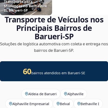
Transporte para
Mudanças no Bethaville
II, Barueri‑SP
Transporte de Veículos nos
Principais Bairros de
Barueri‑SP
Soluções de logística automotiva com coleta e entrega nos
bairros de Barueri‑SP.
60
bairros atendidos em
Barueri
-
SE
Aldeia de Barueri
Alphaville
Alphaville Empresarial
Belval
Bethaville I