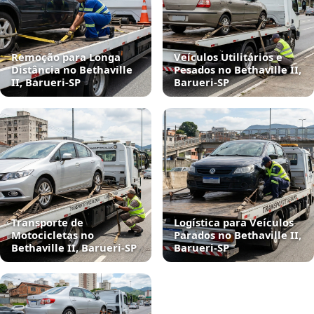
Remoção para Longa
Veículos Utilitários e
Distância no Bethaville
Pesados no Bethaville II,
II, Barueri‑SP
Barueri‑SP
Transporte de
Logística para Veículos
Motocicletas no
Parados no Bethaville II,
Bethaville II, Barueri‑SP
Barueri‑SP