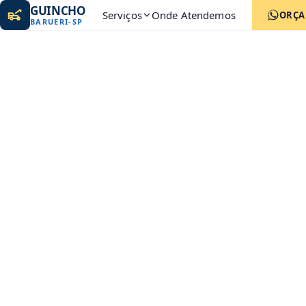
GUINCHO
Serviços
Onde Atendemos
ORÇ
BARUERI
-
SP