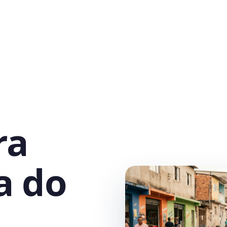
ra
a do