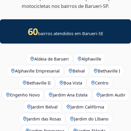
motocicletas nos bairros de Barueri‑SP.
60
bairros atendidos em
Barueri
-
SE
Aldeia de Barueri
Alphaville
Alphaville Empresarial
Belval
Bethaville I
Bethaville II
Boa Vista
Centro
Engenho Novo
Jardim Ana Estela
Jardim Audir
Jardim Belval
Jardim Califórnia
Jardim das Rosas
Jardim do Líbano
Jardim Esperança
Jardim Flórida