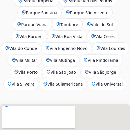
Parque Imperial
Parque Rio das Pedras
Parque Santana
Parque São Vicente
Parque Viana
Tamboré
Vale do Sol
Vila Barueri
Vila Boa Vista
Vila Ceres
Vila do Conde
Vila Engenho Novo
Vila Lourdes
Vila Militar
Vila Mutinga
Vila Pindorama
Vila Porto
Vila São João
Vila São Jorge
Vila Silveira
Vila Sulamericana
Vila Universal