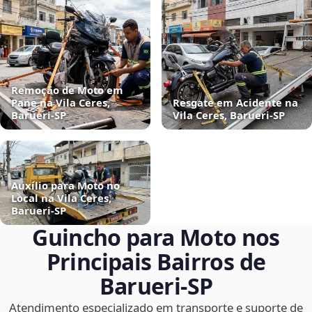
Remoção de Moto em
Pane na Vila Ceres,
Resgate em Acidente na
Barueri‑SP
Vila Ceres, Barueri‑SP
Auxílio para Moto no
Local na Vila Ceres,
Barueri‑SP
Guincho para Moto nos
Principais Bairros de
Barueri‑SP
Atendimento especializado em transporte e suporte de