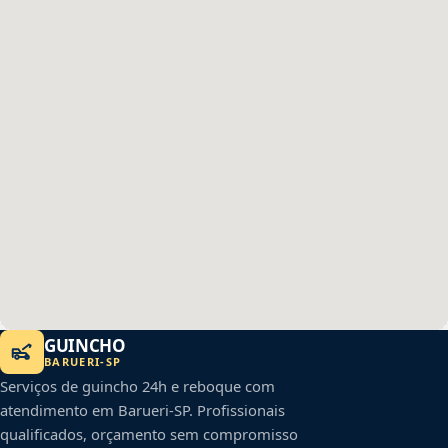
GUINCHO
BARUERI
-
SP
Serviços de guincho 24h e reboque com
atendimento em
Barueri
-
SP
. Profissionais
qualificados, orçamento sem compromisso