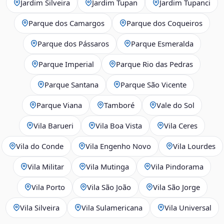
Jardim Silveira
Jardim Tupan
Jardim Tupanci
Parque dos Camargos
Parque dos Coqueiros
Parque dos Pássaros
Parque Esmeralda
Parque Imperial
Parque Rio das Pedras
Parque Santana
Parque São Vicente
Parque Viana
Tamboré
Vale do Sol
Vila Barueri
Vila Boa Vista
Vila Ceres
Vila do Conde
Vila Engenho Novo
Vila Lourdes
Vila Militar
Vila Mutinga
Vila Pindorama
Vila Porto
Vila São João
Vila São Jorge
Vila Silveira
Vila Sulamericana
Vila Universal