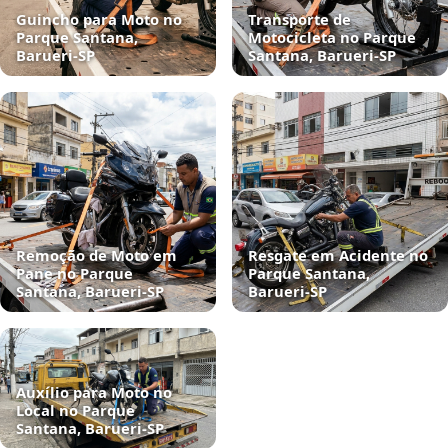
Guincho para Moto no
Transporte de
Parque Santana,
Motocicleta no Parque
Barueri‑SP
Santana, Barueri‑SP
Remoção de Moto em
Resgate em Acidente no
Pane no Parque
Parque Santana,
Santana, Barueri‑SP
Barueri‑SP
Auxílio para Moto no
Local no Parque
Santana, Barueri‑SP