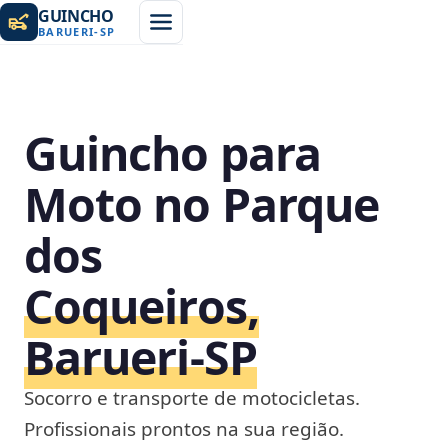
GUINCHO
BARUERI
-
SP
Guincho para
Moto no Parque
dos
Coqueiros,
Barueri‑SP
Socorro e transporte de motocicletas.
Profissionais prontos na sua região.