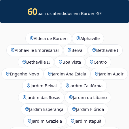
60
bairros atendidos em
Barueri
-
SE
Aldeia de Barueri
Alphaville
Alphaville Empresarial
Belval
Bethaville I
Bethaville II
Boa Vista
Centro
Engenho Novo
Jardim Ana Estela
Jardim Audir
Jardim Belval
Jardim Califórnia
Jardim das Rosas
Jardim do Líbano
Jardim Esperança
Jardim Flórida
Jardim Graziela
Jardim Itapuã