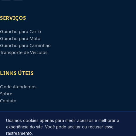
SERVIÇOS
Guincho para Carro
Guincho para Moto
Guincho para Caminhão
Transporte de Veículos
LINKS ÚTEIS
Onde Atendemos
Sobre
Contato
CONTATO
Usamos cookies apenas para medir acessos e melhorar a
experiência do site. Você pode aceitar ou recusar esse
rastreamento.
Atendimento em
Barueri
-
SP
e regiões parceiras