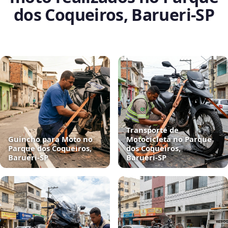
dos Coqueiros, Barueri‑SP
Transporte de
Guincho para Moto no
Motocicleta no Parque
Parque dos Coqueiros,
dos Coqueiros,
Barueri‑SP
Barueri‑SP