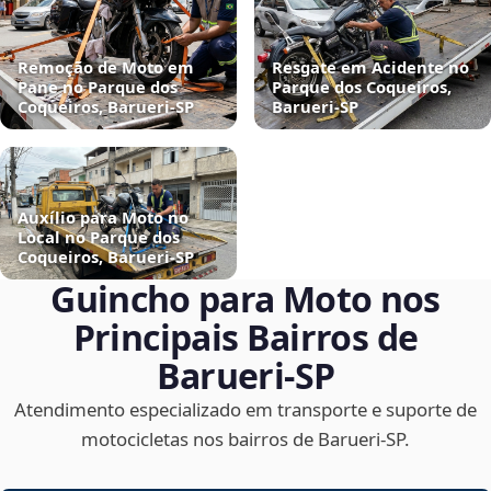
Remoção de Moto em
Resgate em Acidente no
Pane no Parque dos
Parque dos Coqueiros,
Coqueiros, Barueri‑SP
Barueri‑SP
Auxílio para Moto no
Local no Parque dos
Coqueiros, Barueri‑SP
Guincho para Moto nos
Principais Bairros de
Barueri‑SP
Atendimento especializado em transporte e suporte de
motocicletas nos bairros de Barueri‑SP.