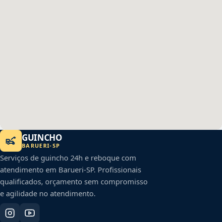
GUINCHO
BARUERI
-
SP
Serviços de guincho 24h e reboque com
atendimento em
Barueri
-
SP
. Profissionais
qualificados, orçamento sem compromisso
e agilidade no atendimento.