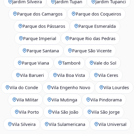
Jardim Silveira
Jardim Tupan
Jardim Tupanci
Parque dos Camargos
Parque dos Coqueiros
Parque dos Pássaros
Parque Esmeralda
Parque Imperial
Parque Rio das Pedras
Parque Santana
Parque São Vicente
Parque Viana
Tamboré
Vale do Sol
Vila Barueri
Vila Boa Vista
Vila Ceres
Vila do Conde
Vila Engenho Novo
Vila Lourdes
Vila Militar
Vila Mutinga
Vila Pindorama
Vila Porto
Vila São João
Vila São Jorge
Vila Silveira
Vila Sulamericana
Vila Universal