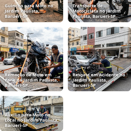
Guincho para Moto no
Transporte de
Jardim Paulista,
Motocicleta no Jardim
Barueri‑SP
Paulista, Barueri‑SP
Remoção de Moto em
Resgate em Acidente no
Pane no Jardim Paulista,
Jardim Paulista,
Barueri‑SP
Barueri‑SP
Auxílio para Moto no
Local no Jardim Paulista,
Barueri‑SP