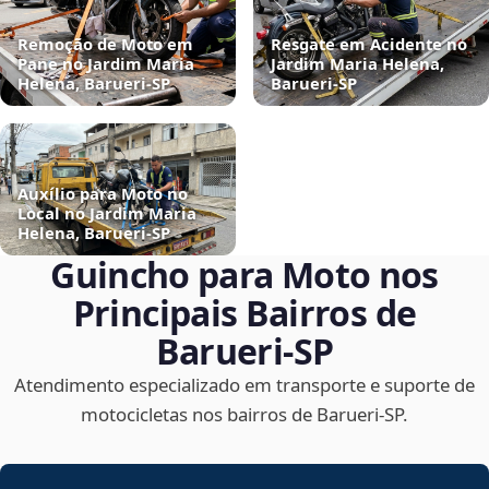
Remoção de Moto em
Resgate em Acidente no
Pane no Jardim Maria
Jardim Maria Helena,
Helena, Barueri‑SP
Barueri‑SP
Auxílio para Moto no
Local no Jardim Maria
Helena, Barueri‑SP
Guincho para Moto nos
Principais Bairros de
Barueri‑SP
Atendimento especializado em transporte e suporte de
motocicletas nos bairros de Barueri‑SP.