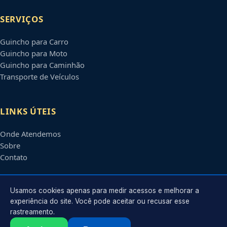
SERVIÇOS
Guincho para Carro
Guincho para Moto
Guincho para Caminhão
Transporte de Veículos
LINKS ÚTEIS
Onde Atendemos
Sobre
Contato
CONTATO
Usamos cookies apenas para medir acessos e melhorar a
experiência do site. Você pode aceitar ou recusar esse
rastreamento.
Atendimento em
Barueri
-
SP
e regiões parceiras
contato@guinchosembarueri.com.br