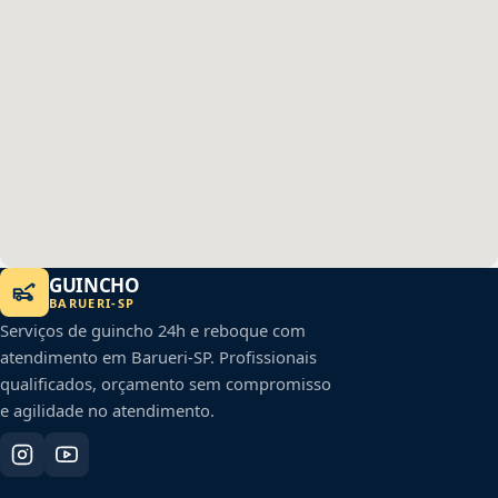
GUINCHO
BARUERI
-
SP
Serviços de guincho 24h e reboque com
atendimento em
Barueri
-
SP
. Profissionais
qualificados, orçamento sem compromisso
e agilidade no atendimento.