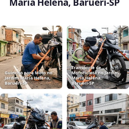
Maria Helena, Barueri‑SP
Transporte de
Guincho para Moto no
Motocicleta no Jardim
Jardim Maria Helena,
Maria Helena,
Barueri‑SP
Barueri‑SP