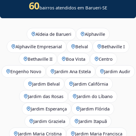
60
bairros atendidos em
Barueri
-
SE
Aldeia de Barueri
Alphaville
Alphaville Empresarial
Belval
Bethaville I
Bethaville II
Boa Vista
Centro
Engenho Novo
Jardim Ana Estela
Jardim Audir
Jardim Belval
Jardim Califórnia
Jardim das Rosas
Jardim do Líbano
Jardim Esperança
Jardim Flórida
Jardim Graziela
Jardim Itapuã
Jardim Maria Cristina
Jardim Maria Francisca