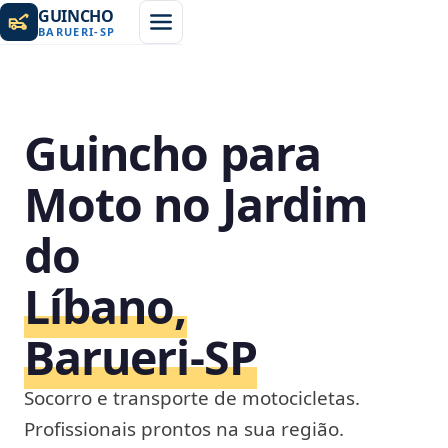
GUINCHO
BARUERI
-
SP
Guincho para
Moto no Jardim
do
Líbano,
Barueri‑SP
Socorro e transporte de motocicletas.
Profissionais prontos na sua região.