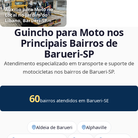
Auxílio para Moto no
Local no Jardim do
Líbano, Barueri‑SP
Guincho para Moto nos
Principais Bairros de
Barueri‑SP
Atendimento especializado em transporte e suporte de
motocicletas nos bairros de Barueri‑SP.
60
bairros atendidos em
Barueri
-
SE
Aldeia de Barueri
Alphaville