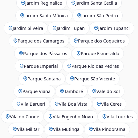
Jardim Reginalice
Jardim Santa Cecília
Jardim Santa Mônica
Jardim São Pedro
Jardim Silveira
Jardim Tupan
Jardim Tupanci
Parque dos Camargos
Parque dos Coqueiros
Parque dos Pássaros
Parque Esmeralda
Parque Imperial
Parque Rio das Pedras
Parque Santana
Parque São Vicente
Parque Viana
Tamboré
Vale do Sol
Vila Barueri
Vila Boa Vista
Vila Ceres
Vila do Conde
Vila Engenho Novo
Vila Lourdes
Vila Militar
Vila Mutinga
Vila Pindorama