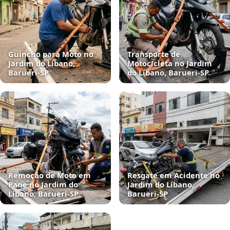
Guincho para Moto no
Transporte de
Jardim do Líbano,
Motocicleta no Jardim
Barueri‑SP
do Líbano, Barueri‑SP
Remoção de Moto em
Resgate em Acidente no
Pane no Jardim do
Jardim do Líbano,
Líbano, Barueri‑SP
Barueri‑SP