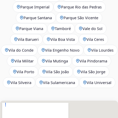
Parque Imperial
Parque Rio das Pedras
Parque Santana
Parque São Vicente
Parque Viana
Tamboré
Vale do Sol
Vila Barueri
Vila Boa Vista
Vila Ceres
Vila do Conde
Vila Engenho Novo
Vila Lourdes
Vila Militar
Vila Mutinga
Vila Pindorama
Vila Porto
Vila São João
Vila São Jorge
Vila Silveira
Vila Sulamericana
Vila Universal