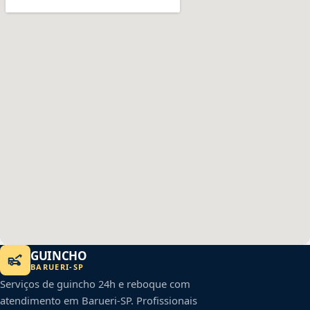
GUINCHO
BARUERI
-
SP
Serviços de guincho 24h e reboque com
atendimento em
Barueri
-
SP
. Profissionais