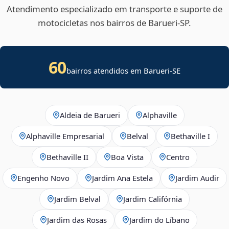
Atendimento especializado em transporte e suporte de
motocicletas nos bairros de Barueri‑SP.
60
bairros atendidos em
Barueri
-
SE
Aldeia de Barueri
Alphaville
Alphaville Empresarial
Belval
Bethaville I
Bethaville II
Boa Vista
Centro
Engenho Novo
Jardim Ana Estela
Jardim Audir
Jardim Belval
Jardim Califórnia
Jardim das Rosas
Jardim do Líbano