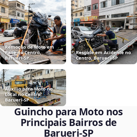
Remoção de Moto em
Pane no Centro,
Resgate em Acidente no
Barueri‑SP
Centro, Barueri‑SP
Auxílio para Moto no
Local no Centro,
Barueri‑SP
Guincho para Moto nos
Principais Bairros de
Barueri‑SP