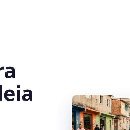
ra
deia