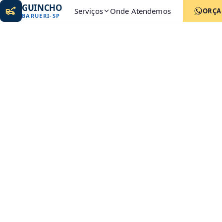
GUINCHO
Serviços
Onde Atendemos
ORÇ
BARUERI
-
SP