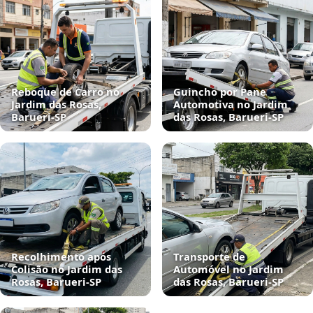
Reboque de Carro no
Guincho por Pane
Jardim das Rosas,
Automotiva no Jardim
Barueri‑SP
das Rosas, Barueri‑SP
Recolhimento após
Transporte de
Colisão no Jardim das
Automóvel no Jardim
Rosas, Barueri‑SP
das Rosas, Barueri‑SP