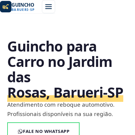
GUINCHO
BARUERI
-
SP
Guincho para
Carro no Jardim
das
Rosas, Barueri‑SP
Atendimento com reboque automotivo.
Profissionais disponíveis na sua região.
FALE NO WHATSAPP