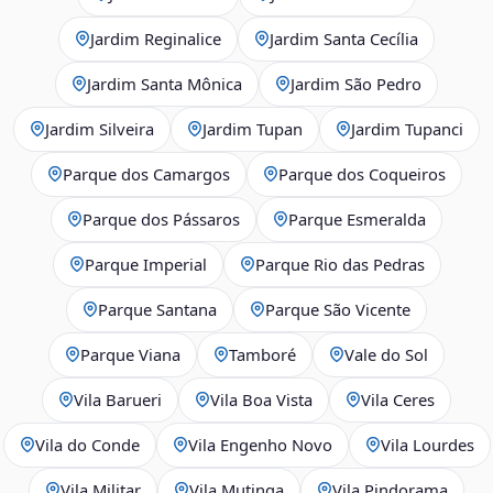
Jardim Reginalice
Jardim Santa Cecília
Jardim Santa Mônica
Jardim São Pedro
Jardim Silveira
Jardim Tupan
Jardim Tupanci
Parque dos Camargos
Parque dos Coqueiros
Parque dos Pássaros
Parque Esmeralda
Parque Imperial
Parque Rio das Pedras
Parque Santana
Parque São Vicente
Parque Viana
Tamboré
Vale do Sol
Vila Barueri
Vila Boa Vista
Vila Ceres
Vila do Conde
Vila Engenho Novo
Vila Lourdes
Vila Militar
Vila Mutinga
Vila Pindorama