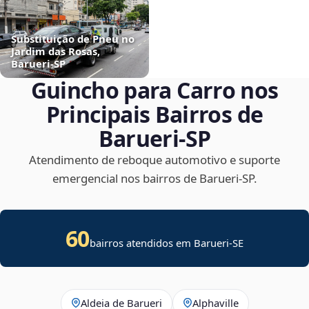
Substituição de Pneu no
Jardim das Rosas,
Barueri‑SP
Guincho para Carro nos
Principais Bairros de
Barueri‑SP
Atendimento de reboque automotivo e suporte
emergencial nos bairros de Barueri‑SP.
60
bairros atendidos em
Barueri
-
SE
Aldeia de Barueri
Alphaville