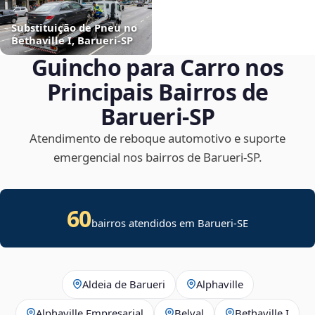
Substituição de Pneu no
Bethaville I, Barueri‑SP
Guincho para Carro nos
Principais Bairros de
Barueri‑SP
Atendimento de reboque automotivo e suporte
emergencial nos bairros de Barueri‑SP.
60
bairros atendidos em
Barueri
-
SE
Aldeia de Barueri
Alphaville
Alphaville Empresarial
Belval
Bethaville I