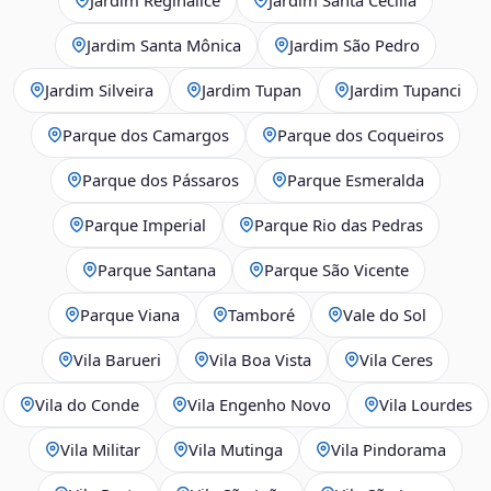
Jardim Santa Mônica
Jardim São Pedro
Jardim Silveira
Jardim Tupan
Jardim Tupanci
Parque dos Camargos
Parque dos Coqueiros
Parque dos Pássaros
Parque Esmeralda
Parque Imperial
Parque Rio das Pedras
Parque Santana
Parque São Vicente
Parque Viana
Tamboré
Vale do Sol
Vila Barueri
Vila Boa Vista
Vila Ceres
Vila do Conde
Vila Engenho Novo
Vila Lourdes
Vila Militar
Vila Mutinga
Vila Pindorama