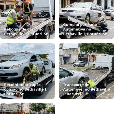
Guincho por Pane
Reboque de Carro no
Automotiva no
Bethaville I, Barueri‑SP
Bethaville I, Barueri‑SP
Recolhimento após
Transporte de
Colisão no Bethaville I,
Automóvel no Bethaville
Barueri‑SP
I, Barueri‑SP