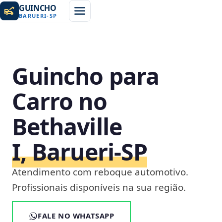
GUINCHO
BARUERI
-
SP
Guincho para
Carro no
Bethaville
I, Barueri‑SP
Atendimento com reboque automotivo.
Profissionais disponíveis na sua região.
FALE NO WHATSAPP