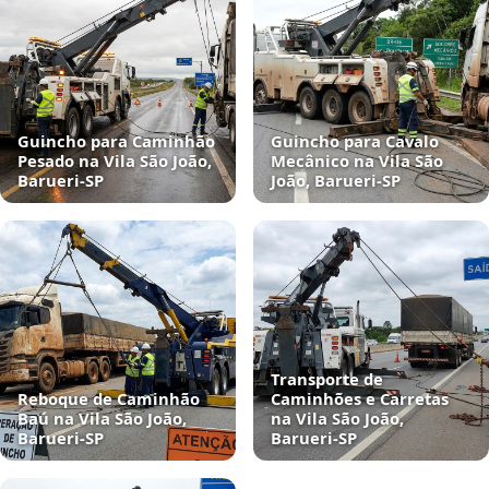
Guincho para Caminhão
Guincho para Cavalo
Pesado na Vila São João,
Mecânico na Vila São
Barueri‑SP
João, Barueri‑SP
Transporte de
Reboque de Caminhão
Caminhões e Carretas
Baú na Vila São João,
na Vila São João,
Barueri‑SP
Barueri‑SP