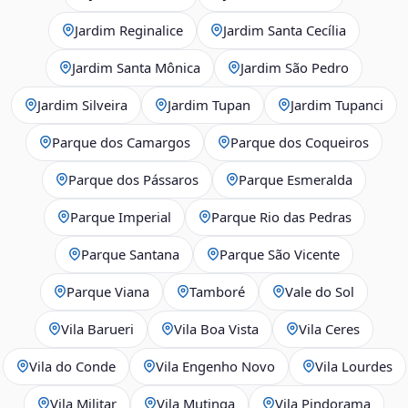
Jardim Reginalice
Jardim Santa Cecília
Jardim Santa Mônica
Jardim São Pedro
Jardim Silveira
Jardim Tupan
Jardim Tupanci
Parque dos Camargos
Parque dos Coqueiros
Parque dos Pássaros
Parque Esmeralda
Parque Imperial
Parque Rio das Pedras
Parque Santana
Parque São Vicente
Parque Viana
Tamboré
Vale do Sol
Vila Barueri
Vila Boa Vista
Vila Ceres
Vila do Conde
Vila Engenho Novo
Vila Lourdes
Vila Militar
Vila Mutinga
Vila Pindorama