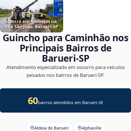
Socorro em Rodovias na
Vila São João, Barueri‑SP
Guincho para Caminhão nos
Principais Bairros de
Barueri‑SP
Atendimento especializado em socorro para veículos
pesados nos bairros de Barueri‑SP.
60
bairros atendidos em
Barueri
-
SE
Aldeia de Barueri
Alphaville