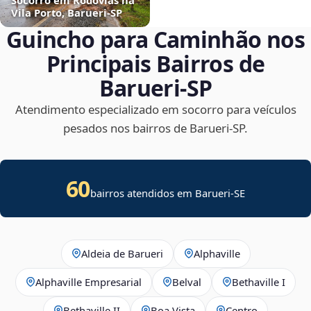
Vila Porto, Barueri‑SP
Guincho para Caminhão nos
Principais Bairros de
Barueri‑SP
Atendimento especializado em socorro para veículos
pesados nos bairros de Barueri‑SP.
60
bairros atendidos em
Barueri
-
SE
Aldeia de Barueri
Alphaville
Alphaville Empresarial
Belval
Bethaville I
Bethaville II
Boa Vista
Centro