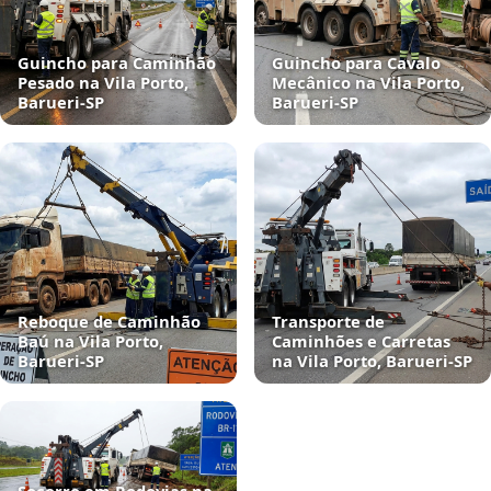
Guincho para Caminhão
Guincho para Cavalo
Pesado na Vila Porto,
Mecânico na Vila Porto,
Barueri‑SP
Barueri‑SP
Reboque de Caminhão
Transporte de
Baú na Vila Porto,
Caminhões e Carretas
Barueri‑SP
na Vila Porto, Barueri‑SP
Socorro em Rodovias na