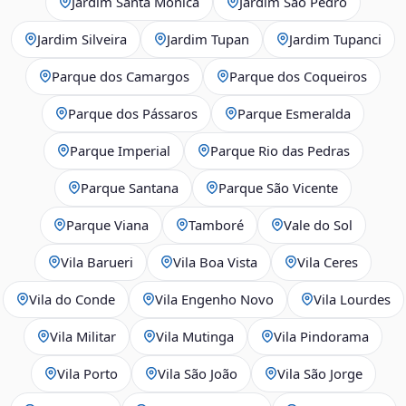
Jardim Santa Mônica
Jardim São Pedro
Jardim Silveira
Jardim Tupan
Jardim Tupanci
Parque dos Camargos
Parque dos Coqueiros
Parque dos Pássaros
Parque Esmeralda
Parque Imperial
Parque Rio das Pedras
Parque Santana
Parque São Vicente
Parque Viana
Tamboré
Vale do Sol
Vila Barueri
Vila Boa Vista
Vila Ceres
Vila do Conde
Vila Engenho Novo
Vila Lourdes
Vila Militar
Vila Mutinga
Vila Pindorama
Vila Porto
Vila São João
Vila São Jorge