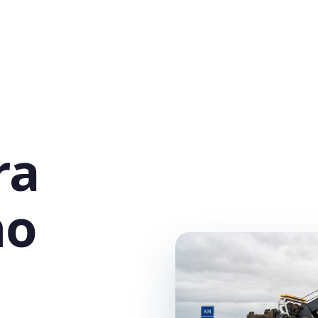
ra
no