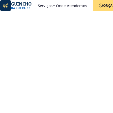
GUINCHO
Serviços
Onde Atendemos
ORÇ
BARUERI
-
SP