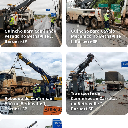
Guincho para Caminhão
Guincho para Cavalo
Pesado no Bethaville I,
Mecânico no Bethaville
Barueri‑SP
I, Barueri‑SP
Transporte de
Reboque de Caminhão
Caminhões e Carretas
Baú no Bethaville I,
no Bethaville I,
Barueri‑SP
Barueri‑SP