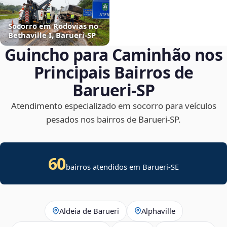
Socorro em Rodovias no
Bethaville I, Barueri‑SP
Guincho para Caminhão nos
Principais Bairros de
Barueri‑SP
Atendimento especializado em socorro para veículos
pesados nos bairros de Barueri‑SP.
60
bairros atendidos em
Barueri
-
SE
Aldeia de Barueri
Alphaville