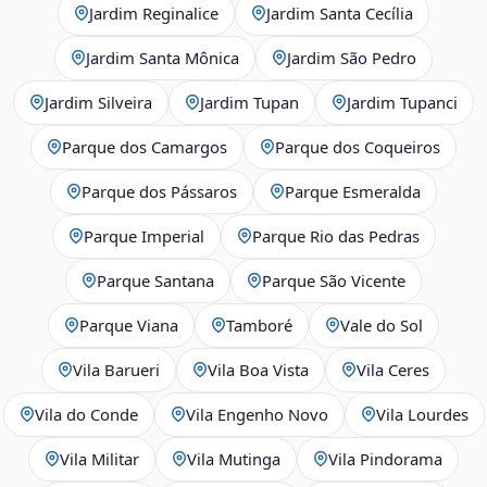
Jardim Reginalice
Jardim Santa Cecília
Jardim Santa Mônica
Jardim São Pedro
Jardim Silveira
Jardim Tupan
Jardim Tupanci
Parque dos Camargos
Parque dos Coqueiros
Parque dos Pássaros
Parque Esmeralda
Parque Imperial
Parque Rio das Pedras
Parque Santana
Parque São Vicente
Parque Viana
Tamboré
Vale do Sol
Vila Barueri
Vila Boa Vista
Vila Ceres
Vila do Conde
Vila Engenho Novo
Vila Lourdes
Vila Militar
Vila Mutinga
Vila Pindorama