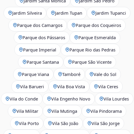
Jardim Santa Mônica
Jardim São Pedro
Jardim Silveira
Jardim Tupan
Jardim Tupanci
Parque dos Camargos
Parque dos Coqueiros
Parque dos Pássaros
Parque Esmeralda
Parque Imperial
Parque Rio das Pedras
Parque Santana
Parque São Vicente
Parque Viana
Tamboré
Vale do Sol
Vila Barueri
Vila Boa Vista
Vila Ceres
Vila do Conde
Vila Engenho Novo
Vila Lourdes
Vila Militar
Vila Mutinga
Vila Pindorama
Vila Porto
Vila São João
Vila São Jorge