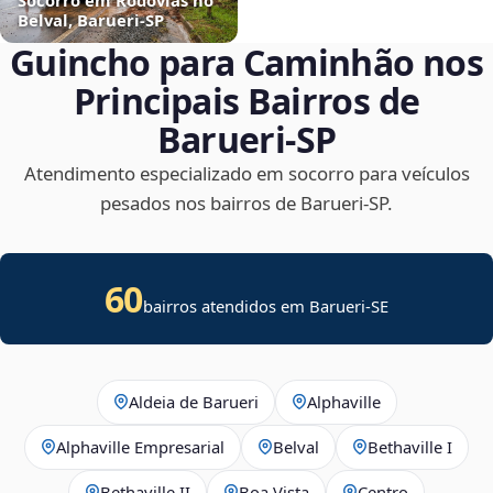
Belval, Barueri‑SP
Guincho para Caminhão nos
Principais Bairros de
Barueri‑SP
Atendimento especializado em socorro para veículos
pesados nos bairros de Barueri‑SP.
60
bairros atendidos em
Barueri
-
SE
Aldeia de Barueri
Alphaville
Alphaville Empresarial
Belval
Bethaville I
Bethaville II
Boa Vista
Centro