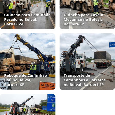
Guincho para Caminhão
Guincho para Cavalo
Pesado no Belval,
Mecânico no Belval,
Barueri‑SP
Barueri‑SP
Reboque de Caminhão
Transporte de
Baú no Belval,
Caminhões e Carretas
Barueri‑SP
no Belval, Barueri‑SP
Socorro em Rodovias no